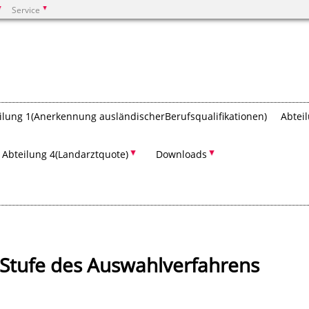
Service
Suchen
ilung 1­(Anerkennung ausländischer­Berufsqualifikationen)
Abtei
Abteilung 4­(Landarztquote)
Downloads
 Stufe des Auswahlverfahrens